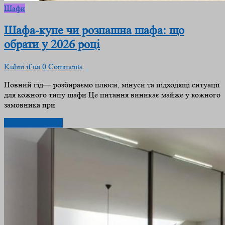
Шафи
Шафа-купе чи розпашна шафа: що
обрати у 2026 році
Kuhni.if.ua
0 Comments
Повний гід— розбираємо плюси, мінуси та підходящі ситуації
для кожного типу шафи Це питання виникає майже у кожного
замовника при
Дізнатись більше