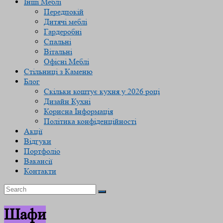
Інші Меблі
Передпокій
Дитячі меблі
Гардеробні
Спальні
Вітальні
Офісні Меблі
Стільниці з Каменю
Блог
Скільки коштує кухня у 2026 році
Дизайн Кухні
Корисна Інформація
Політика конфіденційності
Акції
Відгуки
Портфоліо
Вакансії
Контакти
Шафи