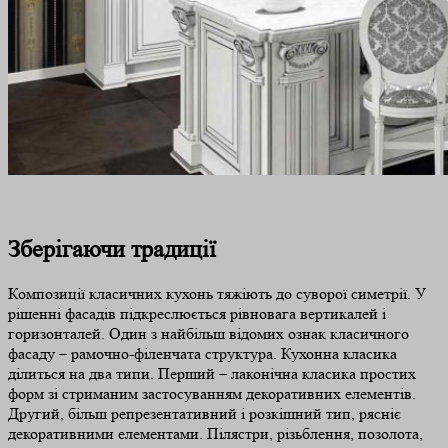
Зберігаючи традиції
Композиції класичних кухонь тяжіють до суворої симетрії. У
рішенні фасадів підкреслюється рівновага вертикалей і
горизонталей. Один з найбільш відомих ознак класичного
фасаду – рамочно-філенчата структура. Кухонна класика
ділиться на два типи. Перший – лаконічна класика простих
форм зі стриманим застосуванням декоративних елементів.
Другий, більш репрезентативний і розкішний тип, рясніє
декоративними елементами. Пілястри, різьблення, позолота,