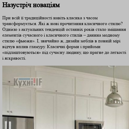
Назустріч новаціям
При всій її традиційності навіть класика з часом
трансформується. Які ж нові прочитання класичного стилю?
Однією з актуальних тенденцій останніх років стало змішання
елементів сучасного і класичного стилів – данина модному
стилю «фьюжн». І, звичайно ж, дизайн меблів в повній мірі
відчув вплив гламуру. Класичні форми і прийоми
«підлаштовуються» під сучасну людину, що прагне до легкості
і яскравості.