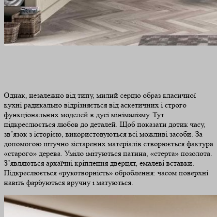
Однак, незалежно від типу, милий серцю образ класичної
кухні радикально відрізняється від аскетичних і строго
функціональних моделей в дусі мінімалізму. Тут
підкреслюється любов до деталей. Щоб показати дотик часу,
зв’язок з історією, використовуються всі можливі засоби. За
допомогою штучно зістарених матеріалів створюється фактура
«старого» дерева. Уміло імітуються патина, «стерта» позолота.
З’являються архаїчні кріплення дверцят, емалеві вставки.
Підкреслюється «рукотворність» оброблення: часом поверхні
навіть фарбуються вручну і матуються.