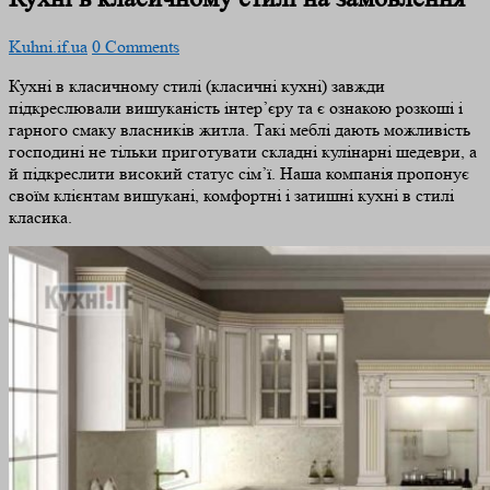
Kuhni.if.ua
0 Comments
Кухні в класичному стилі (класичні кухні) завжди
підкреслювали вишуканість інтер’єру та є ознакою розкоші і
гарного смаку власників житла. Такі меблі дають можливість
господині не тільки приготувати складні кулінарні шедеври, а
й підкреслити високий статус сім’ї. Наша компанія пропонує
своїм клієнтам вишукані, комфортні і затишні кухні в стилі
класика.