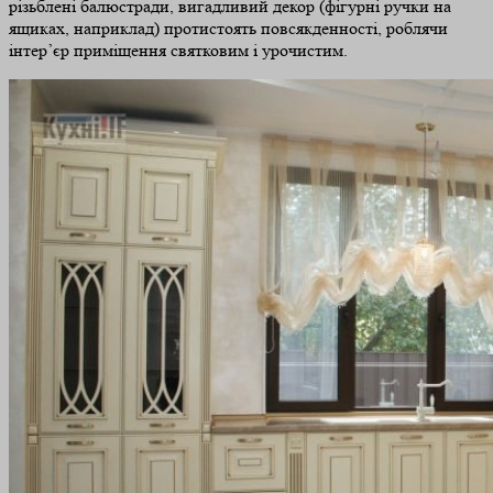
різьблені балюстради, вигадливий декор (фігурні ручки на
ящиках, наприклад) протистоять повсякденності, роблячи
інтер’єр приміщення святковим і урочистим.