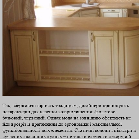
Так, зберігаючи вірність традиціям, дизайнери пропонують
нехарактерні для класики колірні рішення: фіолетово-
бузковий, червоний. Однак мода на зовнішню ефектність не
йде врозріз із прагненням до ергономіки і максимальної
функціональності всіх елементів. Статичні колони і пілястри в
сучасних класичних кухнях – не тільки елементи декору, а й