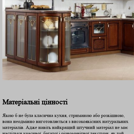
Матеріальні цінності
Якою б не була класична кухня, стриманою або розкішною,
вона неодмінно виготовляється з високоякісних натуральних
матеріалів. Адже навіть найкращий штучний матеріал не має
настільки красивої, багатої і різноманітної текстури, як той,