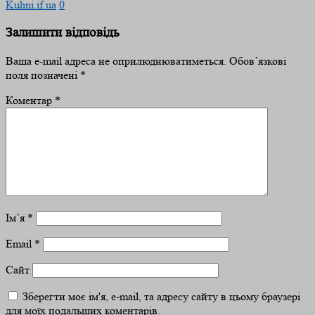
Kuhni.if.ua
0
Залишити відповідь
Ваша e-mail адреса не оприлюднюватиметься.
Обов’язкові
поля позначені
*
Коментар
*
Ім’я
*
Email
*
Сайт
Зберегти моє ім'я, e-mail, та адресу сайту в цьому браузері
для моїх подальших коментарів.