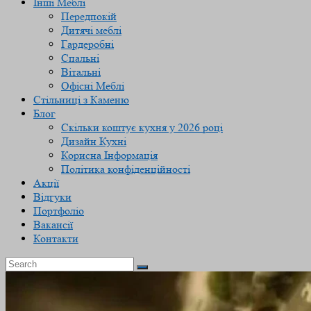
Інші Меблі
Передпокій
Дитячі меблі
Гардеробні
Спальні
Вітальні
Офісні Меблі
Стільниці з Каменю
Блог
Скільки коштує кухня у 2026 році
Дизайн Кухні
Корисна Інформація
Політика конфіденційності
Акції
Відгуки
Портфоліо
Вакансії
Контакти