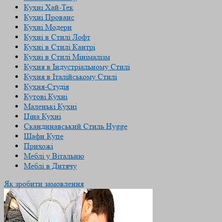
Кухні Хай-Тек
Кухні Прованс
Кухні Модерн
Кухні в Стилі Лофт
Кухні в Стилі Кантрі
Кухні в Стилі Мінімалізм
Кухня в Індустріальному Стилі
Кухня в Італійському Стилі
Кухня-Студія
Кутові Кухні
Маленькі Кухні
Ціна Кухні
Скандинавський Cтиль Hygge
Шафи Купе
Прихожі
Меблі у Вітальню
Меблі в Дитячу
Як зробити замовлення