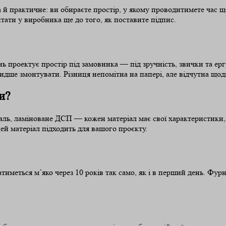
 й практичне: ви обираєте простір, у якому проводитимете час 
итати у виробника ще до того, як поставите підпис.
 проектує простір під замовника — під зручність, звички та ер
идше змонтувати. Різниця непомітна на папері, але відчутна щод
и?
ь, ламіноване ДСП — кожен матеріал має свої характеристики, т
ей матеріал підходить для вашого проєкту.
атиметься м’яко через 10 років так само, як і в перший день. Фу