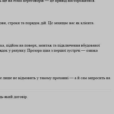
ь ще на етапі переговорів — це привід насторожитися.
и, строки та порядок дій. Це захищає вас як клієнта.
вка, підйом на поверх, монтаж та підключення вбудованої
док у рахунку. Прозора ціна з першої зустрічі — ознака
е лише не відмовить у такому проханні — а й сам запросить на
дь-який договір.