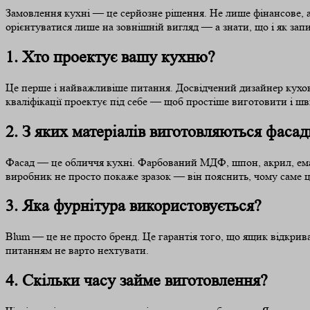
Замовлення кухні — це серйозне рішення. Не лише фінансове, а
орієнтуватися лише на зовнішній вигляд — а знати, що і як зап
1. Хто проектує вашу кухню?
Це перше і найважливіше питання. Досвідчений дизайнер кухонь
кваліфікації проектує під себе — щоб простіше виготовити і шв
2. З яких матеріалів виготовляються фасад
Фасад — це обличчя кухні. Фарбований МДФ, шпон, акрил, емал
виробник не просто покаже зразок — він пояснить, чому саме ц
3. Яка фурнітура використовується?
Blum — це не просто бренд. Це гарантія того, що ящик відкрив
питанням не варто нехтувати.
4. Скільки часу займе виготовлення?