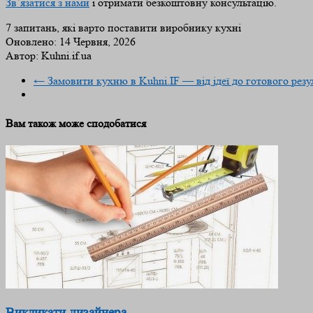
Зв’язатися з нами
і отримати безкоштовну консультацію.
7 запитань, які варто поставити виробнику кухні
Оновлено:
14 Червня, 2026
Автор:
Kuhni.if.ua
←
Замовити кухню в Kuhni.IF — від ідеї до готового резу
Вам також може сподобатися
Викликати дизайнера