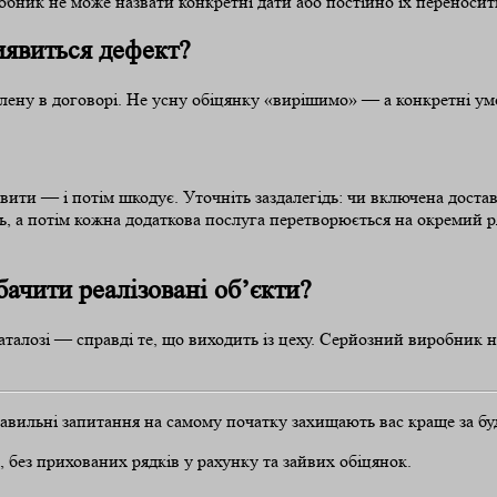
бник не може назвати конкретні дати або постійно їх переносит
иявиться дефект?
лену в договорі. Не усну обіцянку «вирішимо» — а конкретні умов
вити — і потім шкодує. Уточніть заздалегідь: чи включена доста
, а потім кожна додаткова послуга перетворюється на окремий ря
бачити реалізовані об’єкти?
аталозі — справді те, що виходить із цеху. Серйозний виробник н
равильні запитання на самому початку захищають вас краще за бу
, без прихованих рядків у рахунку та зайвих обіцянок.