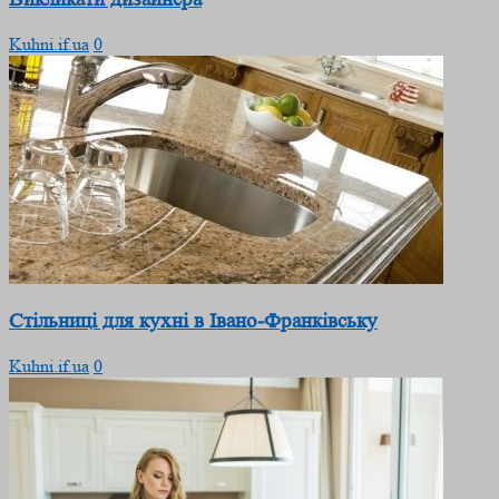
Kuhni.if.ua
0
Стільниці для кухні в Івано-Франківську
Kuhni.if.ua
0