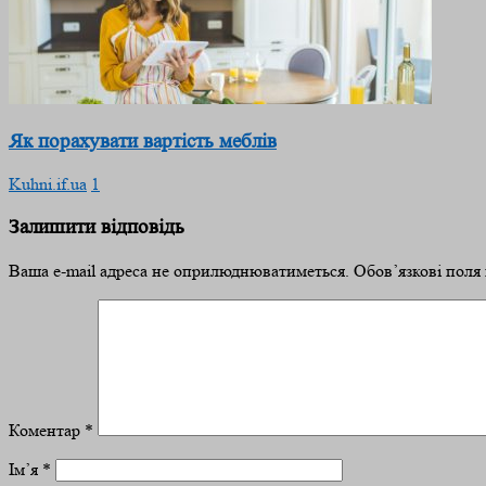
Як порахувати вартість меблів
Kuhni.if.ua
1
Залишити відповідь
Ваша e-mail адреса не оприлюднюватиметься.
Обов’язкові поля
Коментар
*
Ім’я
*