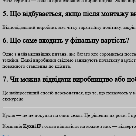
Чіткі терміни — ознака організованого виробництва. Якщо виро
5. Що відбувається, якщо після монтажу в
Відповідальний виробник має чітку гарантійну політику, закріп
6. Що саме входить у фінальну вартість?
Одне з найважливіших питань, яке багато хто соромиться поста
техніки. Деякі виробники свідомо занижують початкову вартість
поважного ставлення до клієнта.
7. Чи можна відвідати виробництво або по
Це найпростіший спосіб переконатися, що те, що показують у к
екскурсію.
Кухня — це не покупка на один сезон. Це рішення на роки. І п
Компанія
Kухні.IF
готова відповісти на кожне з них — відверто