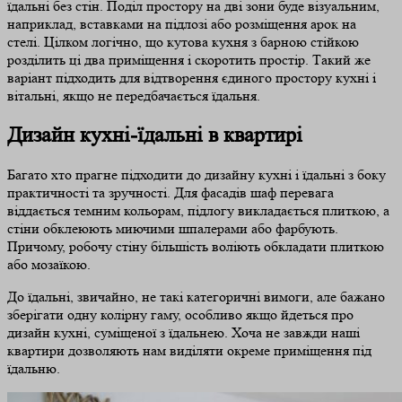
їдальні без стін. Поділ простору на дві зони буде візуальним,
наприклад, вставками на підлозі або розміщення арок на
стелі. Цілком логічно, що кутова кухня з барною стійкою
розділить ці два приміщення і скоротить простір. Такий же
варіант підходить для відтворення єдиного простору кухні і
вітальні, якщо не передбачається їдальня.
Дизайн кухні-їдальні в квартирі
Багато хто прагне підходити до дизайну кухні і їдальні з боку
практичності та зручності. Для фасадів шаф перевага
віддається темним кольорам, підлогу викладається плиткою, а
стіни обклеюють миючими шпалерами або фарбують.
Причому, робочу стіну більшість воліють обкладати плиткою
або мозаїкою.
До їдальні, звичайно, не такі категоричні вимоги, але бажано
зберігати одну колірну гаму, особливо якщо йдеться про
дизайн кухні, суміщеної з їдальнею. Хоча не завжди наші
квартири дозволяють нам виділяти окреме приміщення під
їдальню.