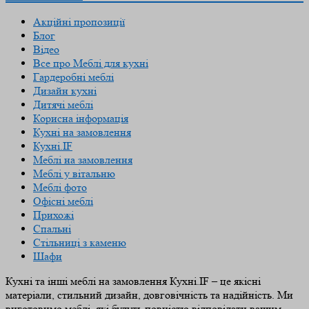
Акційні пропозиції
Блог
Відео
Все про Меблі для кухні
Гардеробні меблі
Дизайн кухні
Дитячі меблі
Корисна інформація
Кухні на замовлення
Кухні.IF
Меблі на замовлення
Меблі у вітальню
Меблі фото
Офісні меблі
Прихожі
Спальні
Стільниці з каменю
Шафи
Кухні та інші меблі на замовлення Кухні.IF – це якісні
матеріали, стильний дизайн, довговічність та надійність. Ми
виготовимо меблі, які будуть повністю відповідати вашим