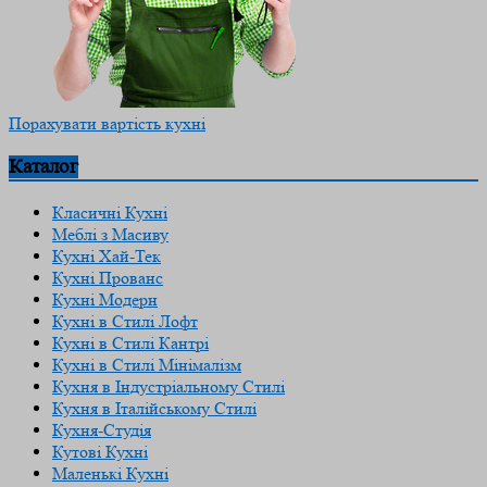
Порахувати вартість кухні
Каталог
Класичні Кухні
Меблі з Масиву
Кухні Хай-Тек
Кухні Прованс
Кухні Модерн
Кухні в Стилі Лофт
Кухні в Стилі Кантрі
Кухні в Стилі Мінімалізм
Кухня в Індустріальному Стилі
Кухня в Італійському Стилі
Кухня-Студія
Кутові Кухні
Маленькі Кухні