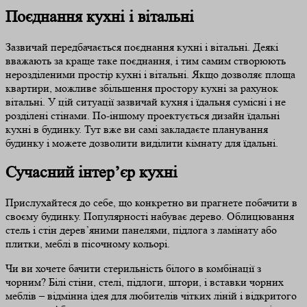
Поєднання кухні і вітальні
Зазвичай передбачається поєднання кухні і вітальні. Деякі
вважають за краще таке поєднання, і тим самим створюють
нерозділеними простір кухні і вітальні. Якщо дозволяє площа
квартири, можливе збільшення простору кухні за рахунок
вітальні. У цій ситуації зазвичай кухня і їдальня сумісні і не
розділені стінами. По-іншому проектується дизайн їдальні
кухні в будинку. Тут вже ви самі закладаєте планування
будинку і можете дозволити виділити кімнату для їдальні.
Сучасний інтер’єр кухні
Прислухайтеся до себе, що конкретно ви прагнете побачити в
своєму будинку. Популярності набуває дерево. Облицювання
стель і стін дерев’яними панелями, підлога з ламінату або
плитки, меблі в пісочному кольорі.
Чи ви хочете бачити стерильність білого в комбінації з
чорним? Білі стіни, стелі, підлоги, штори, і вставки чорних
меблів – відмінна ідея для любителів чітких ліній і відкритого