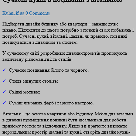
Kuhni.if.ua
0 Comments
Підбирати дизайн будинку або квартири – завжди дуже
цікаво. Підходити до цього потрібно з позиції своїх побажань і
потреб. Сучасні кухні, вітальні, їдальні як правило, повинні
поєднуватися з дизайном та стилем.
У сучасному світі розробники дизайн-проектів пропонують
величезну різноманітність стилів:
✓
Сучасне поєднання білого та чорного;
✓
Стиль минулих століть;
✓
Східні мотиви;
✓
Суміш яскравих фарб і гарного настрою.
Вітальня – це основа квартири або будинку. Меблі для вітальні
в дизайні приміщення повинні бути ідеальними для роботи,
прийому гостей та відпочинку. Якщо ви прагнете виконати
нероздільним простір їдальні та кухні, створіть дизайн кухні-