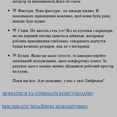
інтер'єр та наповнюють його об’ємом. ⠀
💚 Фактури. Різні фактури - це завжди цікаво. В
маленькому приміщенні важливо, щоб вони були різні,
інакше буде нудно.
💚 Стіни. Не зносіть геть усе! Всі ці куточки і коридори,
які на перший погляд здаються зайвими, насправді
роблять приміщення глибоким, створюють відчуття
більш великих розмірів, ніж це є насправді.
💚 Кухня. Якщо ви мало готуєте, то використовуйте
маленький холодильник, двох конфорочну плиту. За
рахунок цього можна значно збільшити робочий простір
на кухні. ⠀
Поки що все. Але можливо, у вас є свої Лайфхаки?
ЗВ'ЯЗАТИСЯ ТА ОТРИМАТИ КОНСУЛЬТАЦІЮ
ВИКЛИКАТИ ДИЗАЙНЕРА БЕЗКОШТОВНО