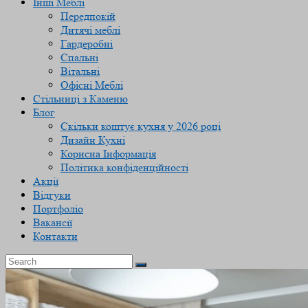
Інші Меблі
Передпокій
Дитячі меблі
Гардеробні
Спальні
Вітальні
Офісні Меблі
Стільниці з Каменю
Блог
Скільки коштує кухня у 2026 році
Дизайн Кухні
Корисна Інформація
Політика конфіденційності
Акції
Відгуки
Портфоліо
Вакансії
Контакти