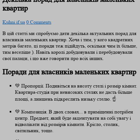
квартир
Kuhni.if.ua
0 Comments
В цій статті ми спробуємо дати декілька актуальних порад для
власників маленьких квартир. Хоча і тим, у кого квадратних
метрів багато, ці поради теж підійдуть, оскільки чим їх більше,
тим веселіше ). Навіть королі добудовували і перебудовували
свої палаци, і що вже говорити про всіх інших.
Поради для власників маленьких квартир
💚 Пропорції. Подивіться на висоту стелі і розмір кімнат.
Квартира-студія при невисоких стелях не дасть більше
площі, а лиишень підкреслить низьку стелю. ☝️ ⠀
💚 Композиція. В двох словах... в приміщенні потрібен
центр. Предмет, який буде акцентувати на собі увагу і
відволікати від розмірів кімнати. Крісло, столик,
світильник, тощо. ⠀