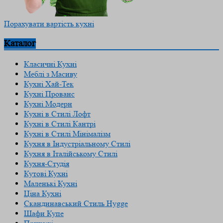
Порахувати вартість кухні
Каталог
Класичні Кухні
Меблі з Масиву
Кухні Хай-Тек
Кухні Прованс
Кухні Модерн
Кухні в Стилі Лофт
Кухні в Стилі Кантрі
Кухні в Стилі Мінімалізм
Кухня в Індустріальному Стилі
Кухня в Італійському Стилі
Кухня-Студія
Кутові Кухні
Маленькі Кухні
Ціна Кухні
Скандинавський Cтиль Hygge
Шафи Купе