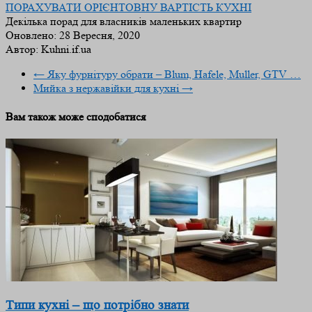
ПОРАХУВАТИ ОРІЄНТОВНУ ВАРТІСТЬ КУХНІ
Декілька порад для власників маленьких квартир
Оновлено:
28 Вересня, 2020
Автор:
Kuhni.if.ua
←
Яку фурнітуру обрати – Blum, Hafele, Muller, GTV …
Мийка з нержавійки для кухні
→
Вам також може сподобатися
Типи кухні – що потрібно знати