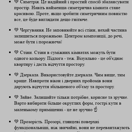
💚 Симетрія. Це надійний і простий спосіб збалансувати
простір. Навіть найменша симетрична кімната стане
красивою. Проте, якщо зробити симетричним повністю
все, це буде виглядати дещо гнітюче.
💚 Чергування. Не заповнюйте всі стіни, нехай частина
залишиться порожньою. Центром композиції, до речі,
може бути і порожнеча❕
💚 Стіни. Стіни в суміжних кімнатах можуть бути
одного кольору. Підлога - теж. Візуально - це об'єднає
квартиру і дасть відчуття простору.
💚 Дзеркала. Використовуйте дзеркала. Чим вище, тим
краще. Навпроти вікон і дверних пройомів вони
дарують відчуття збільшеного об'єму та простору. ⠀
💚 Зайве. Залишайте тільки потрібне, корисне та зручне.
Варто вибирати більше округлих форм, гострі кути в
маленькому приміщенні - це не зручно ☝️ ⠀
💚 Прозорість. Прозорі, глянцеві поверхні
функціональніші, ніж звичайні, вони не перевантажують