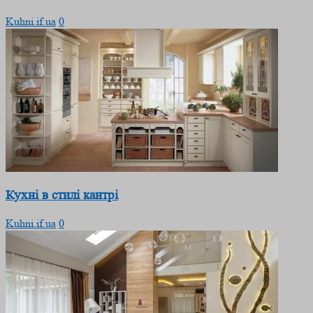
Kuhni.if.ua
0
Кухні в стилі кантрі
Kuhni.if.ua
0