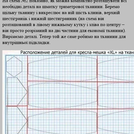
На схемі №2 показано, як можна компактно розташувати всі
необхідні деталі на шматку триметрової тканини. Беремо
щільну тканину і викреслює на ній шість клинів, верхній
шестіграніік і нижній шестигранник (на схемі він
розташований в лівому нижньому кутку і зліва по центру –
він просто розрізаний на дві частини для економії тканини).
Вирізаємо деталі. Тепер той же саме робимо на тканини для
внутрішньої підкладки.