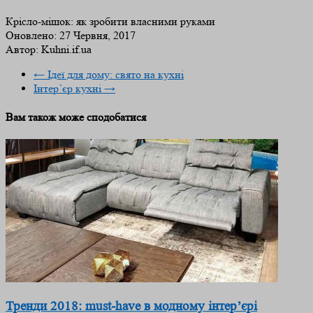
Крісло-мішок: як зробити власними руками
Оновлено:
27 Червня, 2017
Автор:
Kuhni.if.ua
←
Ідеї для дому: свято на кухні
Інтер’єр кухні
→
Вам також може сподобатися
Тренди 2018: must-have в модному інтер’єрі