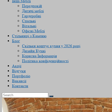
Інші Меблі
Передпокій
Дитячі меблі
Гардеробні
Спальні
Вітальні
Офісні Меблі
Стільниці з Каменю
Блог
Скільки коштує кухня у 2026 році
Дизайн Кухні
Корисна Інформація
Політика конфіденційності
Акції
Відгуки
Портфоліо
Вакансії
Контакти