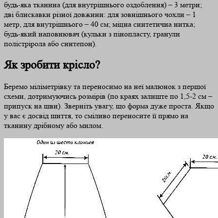
будь-яка тканина (для внутрішнього оздоблення) – 3 метри;
дві блискавки різної довжини: для зовнішнього чохли – 1
метр, для внутрішнього – 40 см; міцна синтетична нитка;
будь-який наповнювач (кульки з пінопласту, гранули
полістрірола або синтепон).
Як зробити крісло?
Беремо міліметрівку та переносимо на неї малюнок з першої
схеми, дотримуючись розмірів (по краях залиште по 1,5-2 см –
припуск на шви). Зверніть увагу, що форма дуже проста. Якщо
у вас є досвід шиття, то сміливо переносите її прямо на
тканину дрібному або милом.