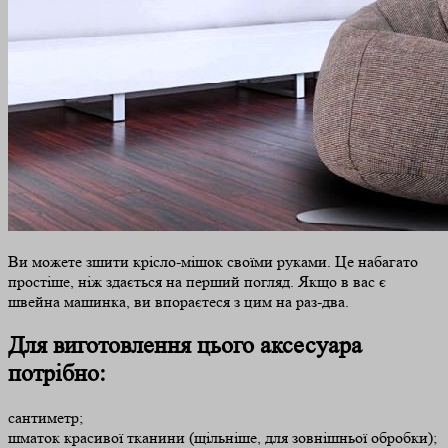
Ви можете зшити крісло-мішок своїми руками. Це набагато
простіше, ніж здається на перший погляд. Якщо в вас є
швейна машинка, ви впораєтеся з цим на раз-два.
Для виготовлення цього аксесуара
потрібно:
сантиметр;
шматок красивої тканини (щільніше, для зовнішньої обробки);