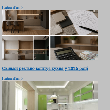
Kuhni.if.ua
0
Скільки реально коштує кухня у 2026 році
Kuhni.if.ua
0