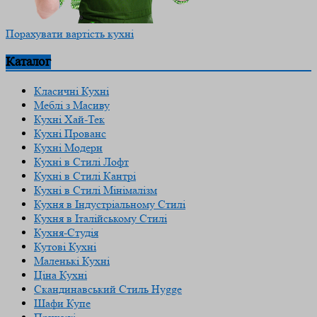
Порахувати вартість кухні
Каталог
Класичні Кухні
Меблі з Масиву
Кухні Хай-Тек
Кухні Прованс
Кухні Модерн
Кухні в Стилі Лофт
Кухні в Стилі Кантрі
Кухні в Стилі Мінімалізм
Кухня в Індустріальному Стилі
Кухня в Італійському Стилі
Кухня-Студія
Кутові Кухні
Маленькі Кухні
Ціна Кухні
Скандинавський Cтиль Hygge
Шафи Купе