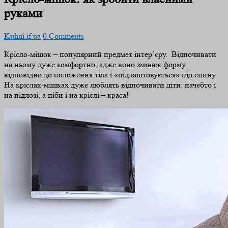
руками
Kuhni.if.ua
0 Comments
Крісло-мішок – популярний предмет інтер’єру. Відпочивати
на ньому дуже комфортно, адже воно змінює форму
відповідно до положення тіла і «підлаштовується» під спину.
На кріслах-мішках дуже люблять відпочивати діти: начебто і
на підлозі, а ніби і на кріслі – краса!